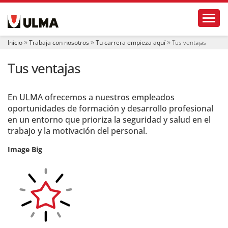
N
Toggl
a
v
e
Inicio
Trabaja con nosotros
Tu carrera empieza aquí
Tus ventajas
g
a
Tus ventajas
c
i
ó
n
En ULMA ofrecemos a nuestros empleados
oportunidades de formación y desarrollo profesional
en un entorno que prioriza la seguridad y salud en el
trabajo y la motivación del personal.
Image Big