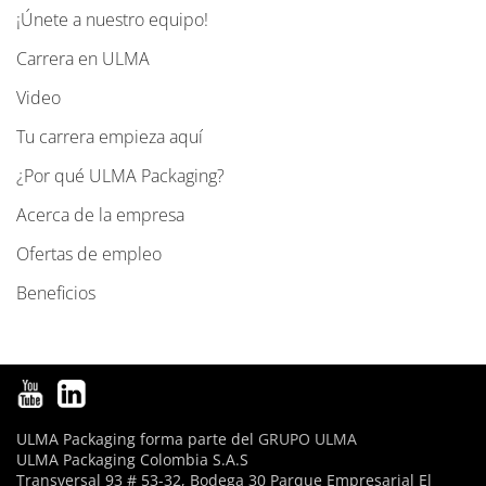
¡Únete a nuestro equipo!
N
a
Carrera en ULMA
v
Video
e
g
Tu carrera empieza aquí
a
¿Por qué ULMA Packaging?
c
Acerca de la empresa
i
ó
Ofertas de empleo
n
Beneficios
ULMA Packaging forma parte del
GRUPO ULMA
ULMA Packaging Colombia S.A.S
Transversal 93 # 53-32, Bodega 30 Parque Empresarial El