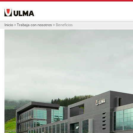
N
a
v
e
Inicio
Trabaja con nosotros
Beneficios
g
a
c
i
ó
n