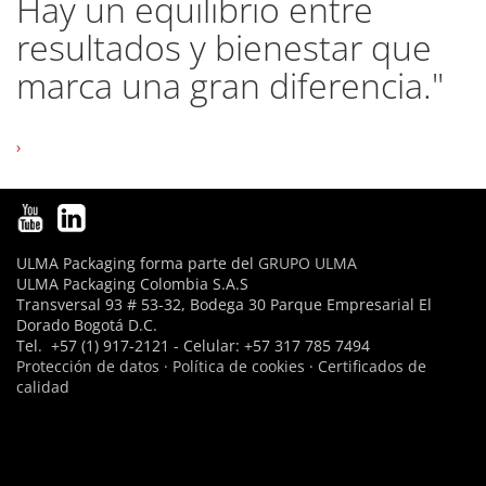
que puedes contar con
personas y herramientas
que te ayudan a dar tu mejor
versión siempre"
›
ULMA Packaging forma parte del
GRUPO ULMA
ULMA Packaging Colombia S.A.S
Transversal 93 # 53-32, Bodega 30 Parque Empresarial El
Dorado Bogotá D.C.
Tel. +57 (1) 917-2121 - Celular: +57 317 785 7494
Protección de datos
·
Política de cookies
·
Certificados de
calidad