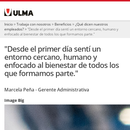
N
a
v
e
Inicio
Trabaja con nosotros
Beneficios
¿Qué dicen nuestros
g
empleados?
"Desde el primer día sentí un entorno cercano, humano y
a
enfocado al bienestar de todos los que formamos parte."
c
i
"Desde el primer día sentí un
ó
entorno cercano, humano y
n
enfocado al bienestar de todos los
que formamos parte."
Marcela Peña - Gerente Administrativa
Image Big