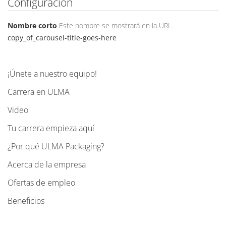
Configuración
Nombre corto
Este nombre se mostrará en la URL.
copy_of_carousel-title-goes-here
¡Únete a nuestro equipo!
N
a
Carrera en ULMA
v
Video
e
g
Tu carrera empieza aquí
a
¿Por qué ULMA Packaging?
c
Acerca de la empresa
i
ó
Ofertas de empleo
n
Beneficios