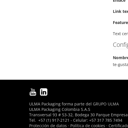
Enlace
Link te
Feature
Text ce
Confi
Nombre
te-gust
ULMA Packaging forma parte del
GRUPO ULMA
ULMA Packaging Colombia S.A.S
Transversal 93 # 53-32, Bodega 30 Parque Empresar
Tel. +57 (1) 917-2121 - Celular: +57 317 785 7494
Protección de datos
·
Política de cookies
·
Certificad