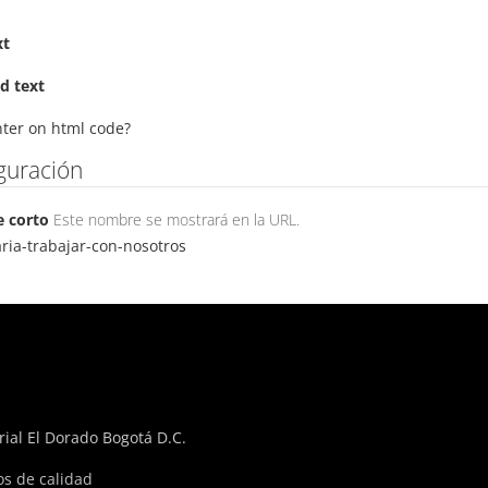
xt
d text
nter on html code?
guración
 corto
Este nombre se mostrará en la URL.
aria-trabajar-con-nosotros
ial El Dorado Bogotá D.C.
os de calidad