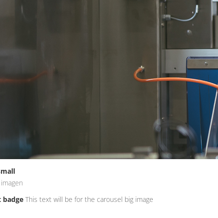
mall
 imagen
t badge
This text will be for the carousel big image