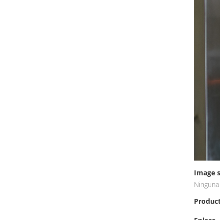
Image s
Ninguna
Produc