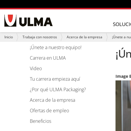
N
a
SOLUCI
v
e
U
Inicio
Trabaja con nosotros
Acerca de la empresa
¡Únete a nu
g
s
a
t
¡Únete a nuestro equipo!
N
¡Ún
c
e
i
a
d
Carrera en ULMA
ó
e
v
n
s
Video
e
t
Image B
á
g
Tu carrera empieza aquí
a
a
q
¿Por qué ULMA Packaging?
u
c
í
Acerca de la empresa
i
:
ó
Ofertas de empleo
n
Beneficios