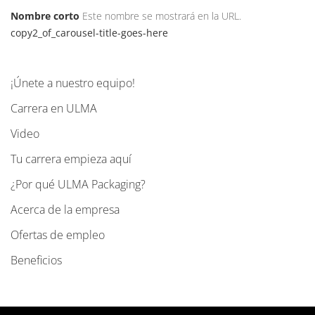
Nombre corto
Este nombre se mostrará en la URL.
copy2_of_carousel-title-goes-here
¡Únete a nuestro equipo!
N
a
Carrera en ULMA
v
Video
e
g
Tu carrera empieza aquí
a
¿Por qué ULMA Packaging?
c
Acerca de la empresa
i
ó
Ofertas de empleo
n
Beneficios