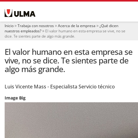
N
a
v
e
Inicio
Trabaja con nosotros
Acerca de la empresa
¿Qué dicen
g
nuestros empleados?
El valor humano en esta empresa se vive, no se
a
dice. Te sientes parte de algo más grande.
c
i
El valor humano en esta empresa se
ó
vive, no se dice. Te sientes parte de
n
algo más grande.
Luis Vicente Mass - Especialista Servicio técnico
Image Big